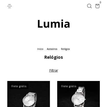
0
Início
.
Acessórios
.
Relógios
Relógios
Filtrar
Frete grátis
Frete grátis