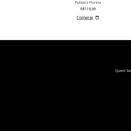
Pulseira Floreta
R$119,99
Quem So