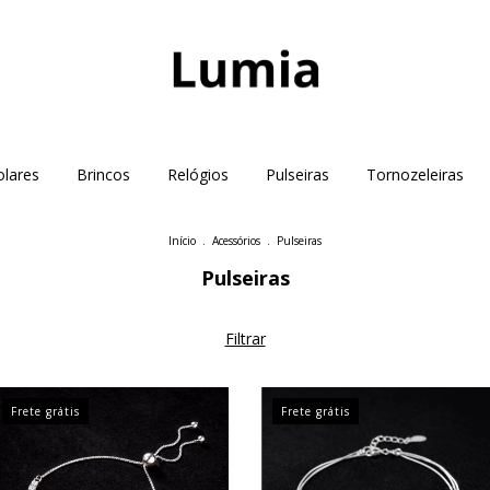
olares
Brincos
Relógios
Pulseiras
Tornozeleiras
Início
.
Acessórios
.
Pulseiras
Pulseiras
Filtrar
Frete grátis
Frete grátis